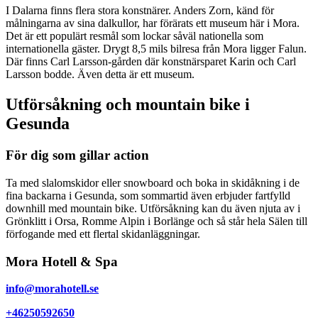
I Dalarna finns flera stora konstnärer. Anders Zorn, känd för
målningarna av sina dalkullor, har förärats ett museum här i Mora.
Det är ett populärt resmål som lockar såväl nationella som
internationella gäster. Drygt 8,5 mils bilresa från Mora ligger Falun.
Där finns Carl Larsson-gården där konstnärsparet Karin och Carl
Larsson bodde. Även detta är ett museum.
Utförsåkning och mountain bike i
Gesunda
För dig som gillar action
Ta med slalomskidor eller snowboard och boka in skidåkning i de
fina backarna i Gesunda, som sommartid även erbjuder fartfylld
downhill med mountain bike. Utförsåkning kan du även njuta av i
Grönklitt i Orsa, Romme Alpin i Borlänge och så står hela Sälen till
förfogande med ett flertal skidanläggningar.
Mora Hotell & Spa
info@morahotell.se
+46250592650