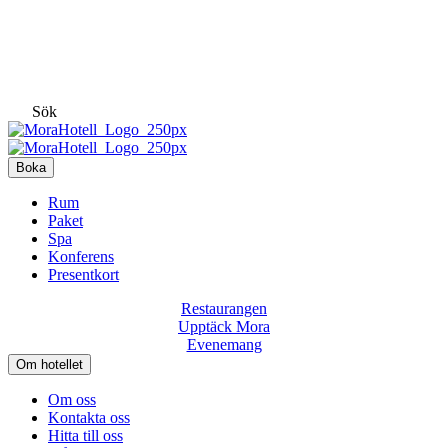
Sök
Boka
Rum
Paket
Spa
Konferens
Presentkort
Restaurangen
Upptäck Mora
Evenemang
Om hotellet
Om oss
Kontakta oss
Hitta till oss