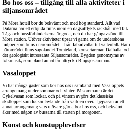
Bo hos oss – tillgång till alla aktiviteter i
siljansområdet
På Mora hotell bor du bekvämt och med hög standard. Allt vad
Dalarna har ett erbjuda finns inom en dagsutflykts räckhåll med bil.
Tåg- och bussförbindelserna är goda, och du har gångavstånd till
Mora station. Utöver aktiviteter tipsar vi gärna om de undersköna
miljöer som finns i närområdet – från fäbodvallar till vattenfall. Här i
närområdet finns sagolandet Tomteland, konsertarenan Dalhalla, och
det geologiskt intressanta Siljansområdet. Bygden genomsyras av
folkmusik, som bland annat får uttryck i Bingsjöstämman.
Vasaloppet
Vi har många gäster som bor hos oss i samband med Vasaloppets
arrangemang under sommar och vinter. På sommaren är det
Cykelvasan som lockar, och på vintern avgörs det klassiska
skidloppet som lockar tävlande från världen över. Tjejvasan är ett
annat arrangemang vars utövare gärna bor hos oss, och bekvämt
åker med någon av bussarna till starten på morgonen.
Konst och konstupplevelser