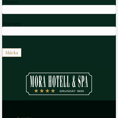
Förnamn
Efternamn