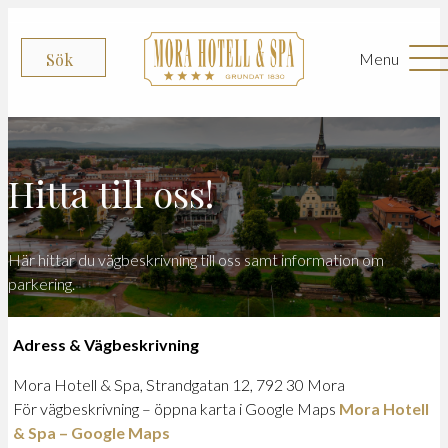
Menu
Sök
Hitta till oss!
Här hittar du vägbeskrivning till oss samt information om
parkering.
Adress & Vägbeskrivning
Mora Hotell & Spa, Strandgatan 12, 792 30 Mora
För vägbeskrivning – öppna karta i Google Maps
Mora Hotell
& Spa – Google Maps