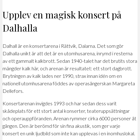
Upplev en magisk konsert på
Dalhalla
Dalhall är en konsertarena i Rättvik, Dalarna. Det som gör
Dalhalla unikt är att det är en utomhusarena, inrymd i resterna
av ett gammalt kalkbrott. Sedan 1940-talet har det brutits stora
mängder kalk här, och arenan är resultatet: ett stort dagbrott.
Brytningen av kalk lades ner 1990, strax innan idén om en
nationell utomhusarena föddes av operasångerskan Margareta
Dellefors.
Konsertarenan invigdes 1993 och har sedan dess varit
skådeplats för ett stort antal konserter, teateruppsättningar
och operauppföranden. Arenan rymmer cirka 6000 personer åt
gången. Den är berömd för sin fina akustik, som ger varje
konsert en unik ljudbild som inte kan upplevas i en inomhuslokal.