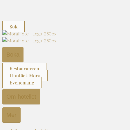
Sök
Boka
Restaurangen
Upptäck Mora
Evenemang
Om hotellet
Mer