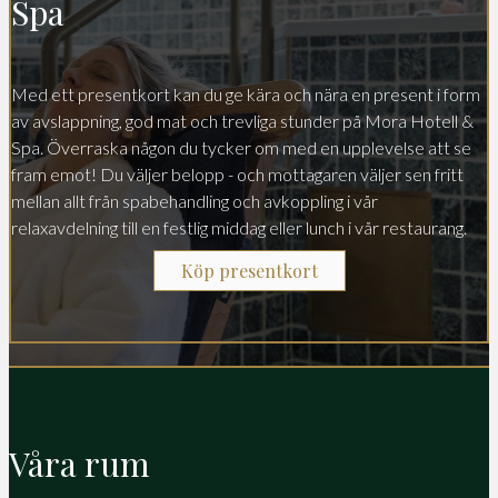
Spa
Med ett presentkort kan du ge kära och nära en present i form
av avslappning, god mat och trevliga stunder på Mora Hotell &
Spa. Överraska någon du tycker om med en upplevelse att se
fram emot! Du väljer belopp - och mottagaren väljer sen fritt
mellan allt från spabehandling och avkoppling i vår
relaxavdelning till en festlig middag eller lunch i vår restaurang.
Köp presentkort
Våra rum