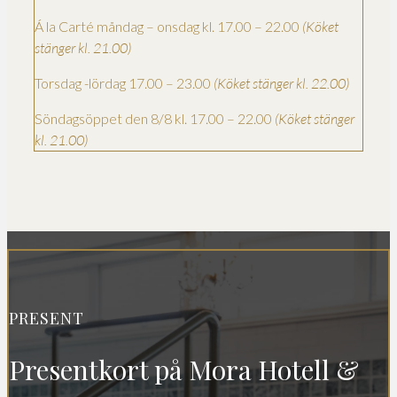
Á la Carté måndag – onsdag kl. 17.00 – 22.00
(Köket
stänger kl. 21.00)
Torsdag -lördag 17.00 – 23.00
(Köket stänger kl. 22.00)
Söndagsöppet den 8/8 kl. 17.00 – 22.00
(Köket stänger
kl. 21.00)
PRESENT
Presentkort på Mora Hotell &