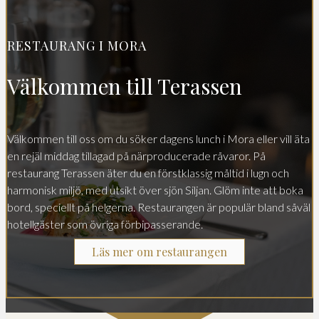
RESTAURANG I MORA
Välkommen till Terassen
Välkommen till oss om du söker dagens lunch i Mora eller vill äta
en rejäl middag tillagad på närproducerade råvaror. På
restaurang Terassen äter du en förstklassig måltid i lugn och
harmonisk miljö, med utsikt över sjön Siljan. Glöm inte att boka
bord, speciellt på helgerna. Restaurangen är populär bland såväl
hotellgäster som övriga förbipasserande.
Läs mer om restaurangen