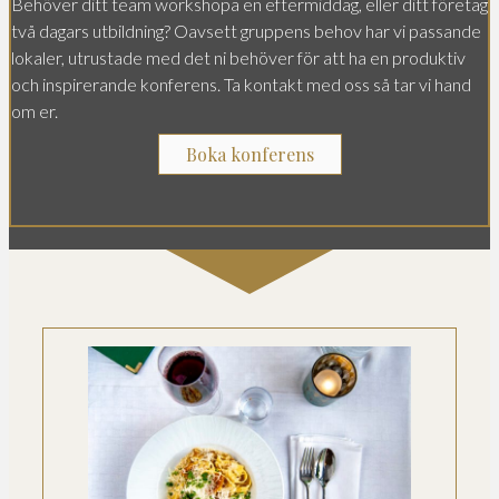
Behöver ditt team workshopa en eftermiddag, eller ditt företag
två dagars utbildning? Oavsett gruppens behov har vi passande
lokaler, utrustade med det ni behöver för att ha en produktiv
och inspirerande konferens. Ta kontakt med oss så tar vi hand
om er.
Boka konferens