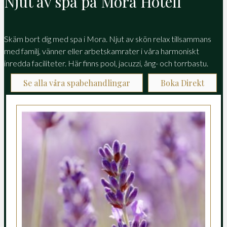
Njut av spa på Mora Hotell
Skäm bort dig med spa i Mora. Njut av skön relax tillsammans
med familj, vänner eller arbetskamrater i våra harmoniskt
inredda faciliteter. Här finns pool, jacuzzi, ång- och torrbastu.
Se alla våra spabehandlingar
Boka Direkt