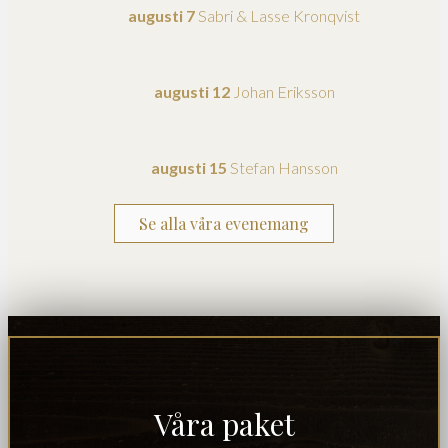
augusti 7
Sabri & Lasse Kronqvist
augusti 12
Johan Eriksson
augusti 15
Stefan Hansson
Se alla våra evenemang
Våra paket