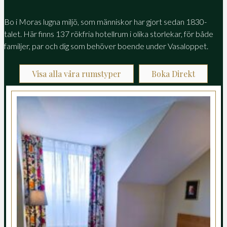
Bo i Moras lugna miljö, som människor har gjort sedan 1830-
talet. Här finns 137 rökfria hotellrum i olika storlekar, för både
familjer, par och dig som behöver boende under Vasaloppet.
Visa alla våra rumstyper
Boka Direkt