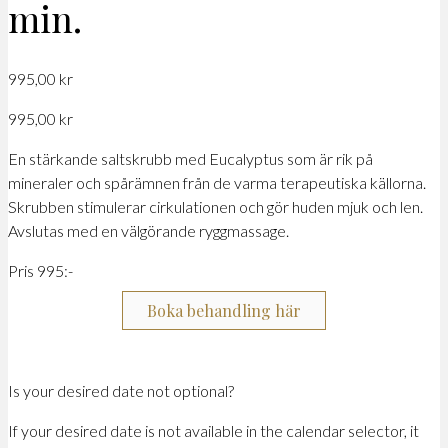
min.
995,00
kr
995,00
kr
En stärkande saltskrubb med Eucalyptus som är rik på
mineraler och spårämnen från de varma terapeutiska källorna.
Skrubben stimulerar cirkulationen och gör huden mjuk och len.
Avslutas med en välgörande ryggmassage.
Pris 995:-
Boka behandling här
Is your desired date not optional?
If your desired date is not available in the calendar selector, it