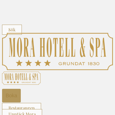
Sök
Boka
Restaurangen
Upptäck Mora