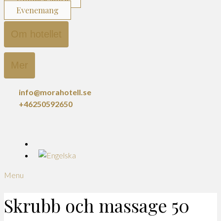
Evenemang
Om hotellet
Mer
info@morahotell.se
+46250592650
Menu
Skrubb och massage 50