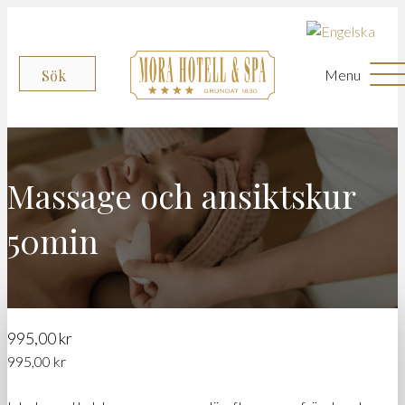
Menu
Sök
Massage och ansiktskur
50min
995,00
kr
995,00
kr