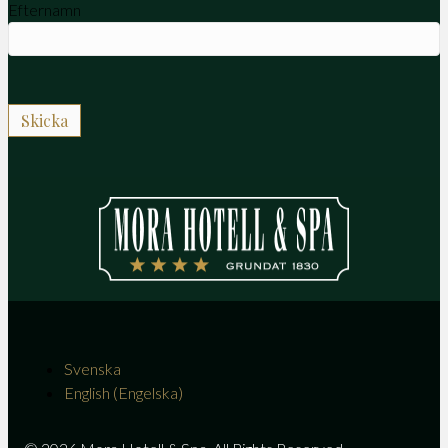
Efternamn
Svenska
English
(
Engelska
)