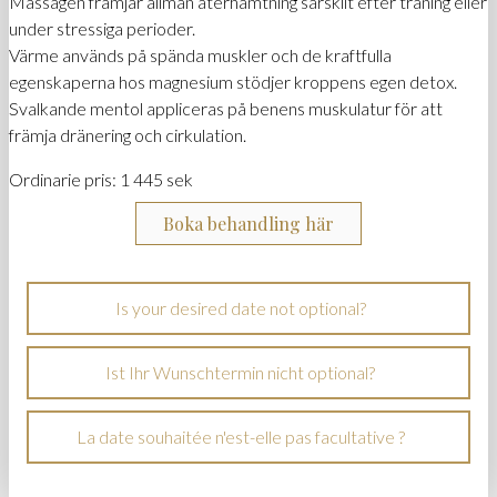
Massagen främjar allmän återhämtning särskilt efter träning eller
under stressiga perioder.
Värme används på spända muskler och de kraftfulla
egenskaperna hos magnesium stödjer kroppens egen detox.
Svalkande mentol appliceras på benens muskulatur för att
främja dränering och cirkulation.
Ordinarie pris: 1 445 sek
Boka behandling här
Is your desired date not optional?
Ist Ihr Wunschtermin nicht optional?
La date souhaitée n'est-elle pas facultative ?