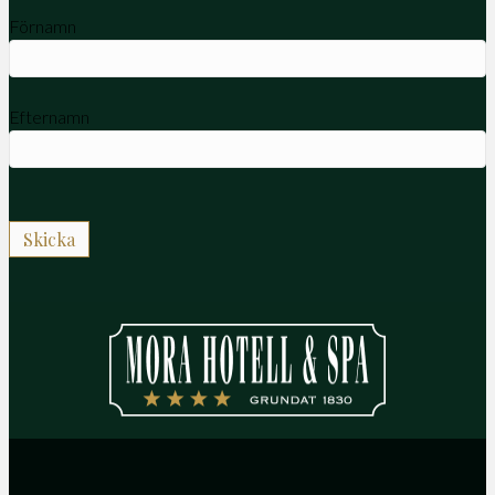
Förnamn
Efternamn