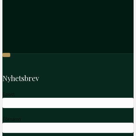
Nyhetsbrev
Epost
Förnamn