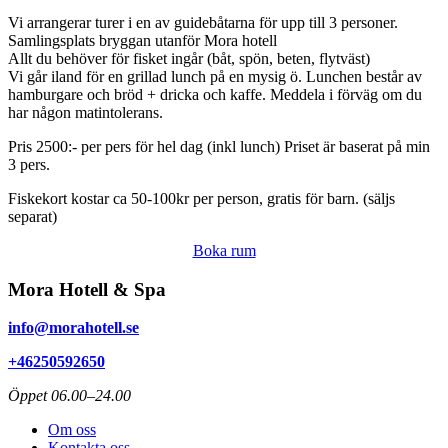
Vi arrangerar turer i en av guidebåtarna för upp till 3 personer.
Samlingsplats bryggan utanför Mora hotell
Allt du behöver för fisket ingår (båt, spön, beten, flytväst)
Vi går iland för en grillad lunch på en mysig ö. Lunchen består av
hamburgare och bröd + dricka och kaffe. Meddela i förväg om du
har någon matintolerans.
Pris 2500:- per pers för hel dag (inkl lunch) Priset är baserat på min
3 pers.
Fiskekort kostar ca 50-100kr per person, gratis för barn. (säljs
separat)
Boka rum
Mora Hotell & Spa
info@morahotell.se
+46250592650
Öppet 06.00–24.00
Om oss
Kontakta oss