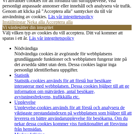
Vi använder cookies för att förbättra din surfupplevelse, visa
personligt anpassade annonser eller innehåll och analysera vår trafik.
Genom att klicka på "Acceptera alla" samtycker du till vår
användning av cookies.
Läs vår integritetspolicy
Inställningar
Neka alla
Acceptera alla
Vi värdesätter din integritet
Välj vilken typ av cookies du vill acceptera. Ditt val kommer att
sparas i ett år.
Läs vår integritetspolicy
Nödvändiga
Nödvändiga cookies är avgörande för webbplatsens
grundläggande funktioner och webbplatsen fungerar inte på
det avsedda sättet utan dem. Dessa cookies lagrar inga
personligt identifierbara uppgifter.
Statistik
Statistik-cookies används för att förstå hur besökare
interagerar med webbplatsen. Dessa cookies hjälper till att ge
information om mätvärden, antal besökare,
avvisningsfrekvens, trafikkälla etc.
Upplevelse
Upplevelse-cookies används för att förstå och analysera de
viktigaste prestandaindexen på webbplatsen som hjälper till att
leverera en bättre användarupplevelse för besökarna. Om du
nekar dessa cookies kommer viss funktionalitet att försvinna
från hemsidan.