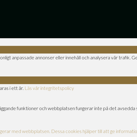
onligt anpassade annonser eller innehåll och analysera vår trafik. Ge
ras i ett år.
Läs vår integritetspolicy
gande funktioner och webbplatsen fungerar inte på det avsedda sä
agerar med webbplatsen. Dessa cookies hjälper till att ge informati