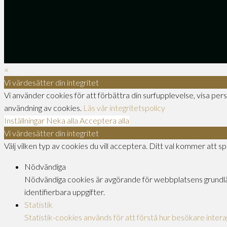
×
Vi värdesätter din integritet
Vi använder cookies för att förbättra din surfupplevelse, visa pers
användning av cookies.
Läs vår integritetspolicy
Inställningar
Neka alla
Acceptera alla
Vi värdesätter din integritet
Välj vilken typ av cookies du vill acceptera. Ditt val kommer att spa
Nödvändiga
Nödvändiga cookies är avgörande för webbplatsens grundläg
identifierbara uppgifter.
Statistik
Statistik-cookies används för att förstå hur besökare inter