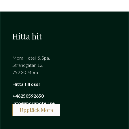
Hitta hit
Mora Hotell & Spa,
Strandgatan 12,
792 30 Mora
Hitta till oss!
+46250592650
info@morahotell.se
Upptäck Mora