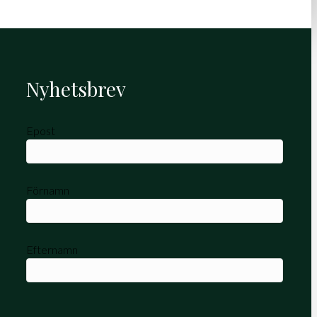
Nyhetsbrev
Epost
Förnamn
Efternamn