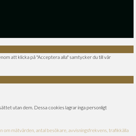
nom att klicka på "Acceptera alla" samtycker du till vår
ttet utan dem. Dessa cookies lagrar inga personligt
on om mätvärden, antal besökare, avvisningsfrekvens, trafikkälla