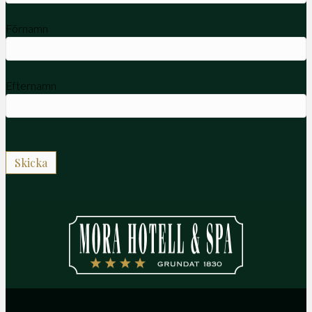
Förnamn
Efternamn