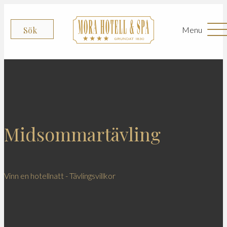
Menu
Sök
Midsommartävling
Vinn en hotellnatt - Tävlingsvillkor