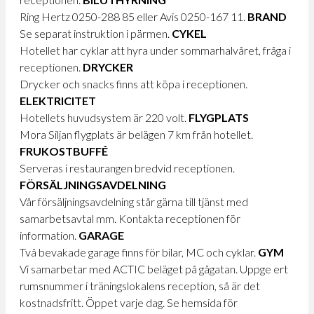
Ring Hertz 0250-288 85 eller Avis 0250-167 11.
BRAND
Se separat instruktion i pärmen.
CYKEL
Hotellet har cyklar att hyra under sommarhalvåret, fråga i
receptionen.
DRYCKER
Drycker och snacks finns att köpa i receptionen.
ELEKTRICITET
Hotellets huvudsystem är 220 volt.
FLYGPLATS
Mora Siljan flygplats är belägen 7 km från hotellet.
FRUKOSTBUFFÉ
Serveras i restaurangen bredvid receptionen.
FÖRSÄLJNINGSAVDELNING
Vår försäljningsavdelning står gärna till tjänst med
samarbetsavtal mm. Kontakta receptionen för
information.
GARAGE
Två bevakade garage finns för bilar, MC och cyklar.
GYM
Vi samarbetar med ACTIC beläget på gågatan. Uppge ert
rumsnummer i träningslokalens reception, så är det
kostnadsfritt. Öppet varje dag. Se hemsida för