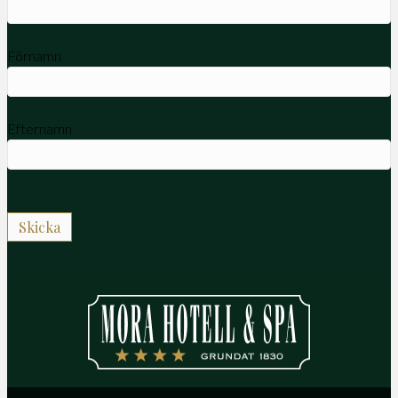
Förnamn
Efternamn