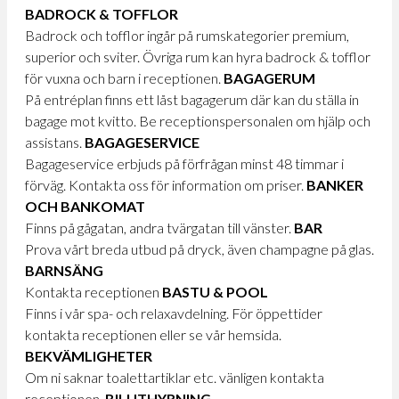
BADROCK & TOFFLOR
Badrock och tofflor ingår på rumskategorier premium,
superior och sviter. Övriga rum kan hyra badrock & tofflor
för vuxna och barn i receptionen.
BAGAGERUM
På entréplan finns ett låst bagagerum där kan du ställa in
bagage mot kvitto. Be receptionspersonalen om hjälp och
assistans.
BAGAGESERVICE
Bagageservice erbjuds på förfrågan minst 48 timmar i
förväg. Kontakta oss för information om priser.
BANKER
OCH BANKOMAT
Finns på gågatan, andra tvärgatan till vänster.
BAR
Prova vårt breda utbud på dryck, även champagne på glas.
BARNSÄNG
Kontakta receptionen
BASTU & POOL
Finns i vår spa- och relaxavdelning. För öppettider
kontakta receptionen eller se vår hemsida.
BEKVÄMLIGHETER
Om ni saknar toalettartiklar etc. vänligen kontakta
receptionen.
BILUTHYRNING