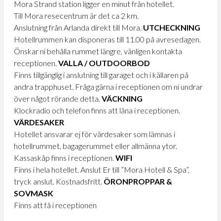
Mora Strand station ligger en minut från hotellet.
Till Mora resecentrum är det ca 2 km.
Anslutning från Arlanda direkt till Mora.
UTCHECKNING
Hotellrummen kan disponeras till 11.00 på avresedagen.
Önskar ni behålla rummet längre, vänligen kontakta
receptionen.
VALLA / OUTDOORBOD
Finns tillgänglig i anslutning till garaget och i källaren på
andra trapphuset. Fråga gärna i receptionen om ni undrar
över något rörande detta.
VÄCKNING
Klockradio och telefon finns att låna i receptionen.
VÄRDESAKER
Hotellet ansvarar ej för värdesaker som lämnas i
hotellrummet, bagagerummet eller allmänna ytor.
Kassaskåp finns i receptionen.
WIFI
Finns i hela hotellet. Anslut Er till ”Mora Hotell & Spa”,
tryck anslut. Kostnadsfritt.
ÖRONPROPPAR
&
SOVMASK
Finns att få i receptionen