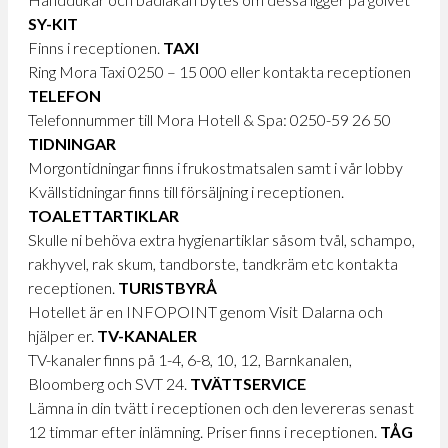
SY-KIT
Finns i receptionen.
TAXI
Ring Mora Taxi 0250 – 15 000 eller kontakta receptionen
TELEFON
Telefonnummer till Mora Hotell & Spa: 0250-59 26 50
TIDNINGAR
Morgontidningar finns i frukostmatsalen samt i vår lobby
Kvällstidningar finns till försäljning i receptionen.
TOALETTARTIKLAR
Skulle ni behöva extra hygienartiklar såsom tvål, schampo,
rakhyvel, rak skum, tandborste, tandkräm etc kontakta
receptionen.
TURISTBYRÅ
Hotellet är en INFOPOINT genom Visit Dalarna och
hjälper er.
TV-KANALER
TV-kanaler finns på 1-4, 6-8, 10, 12, Barnkanalen,
Bloomberg och SVT 24.
TVÄTTSERVICE
Lämna in din tvätt i receptionen och den levereras senast
12 timmar efter inlämning. Priser finns i receptionen.
TÅG