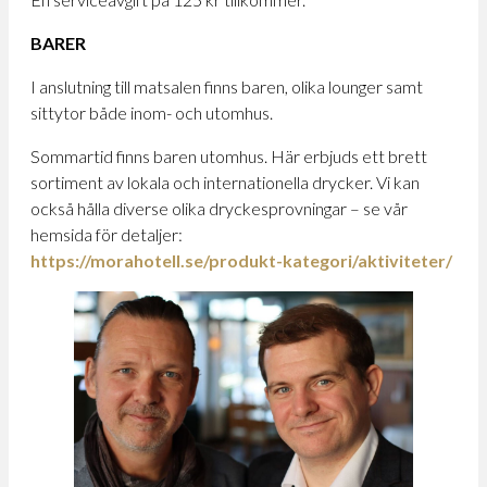
BARER
I anslutning till matsalen finns baren, olika lounger samt
sittytor både inom- och utomhus.
Sommartid finns baren utomhus. Här erbjuds ett brett
sortiment av lokala och internationella drycker. Vi kan
också hålla diverse olika dryckesprovningar – se vår
hemsida för detaljer:
https://morahotell.se/produkt-kategori/aktiviteter/