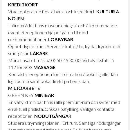
KREDITKORT
Vi accepterar de flesta bank- och kreditkort.
KULTUR
&
NÖJEN
I närområdet finns museum, biograf och återkommande
event. Receptionen hjälper gärna till med
rekommendationer.
LOBBYBAR
Öppet dygnet runt. Serverar kaffe / te, kylda drycker och
smörgåsar.
LÄKARE
Mora Lasarett nås på 0250-49 30 00. Vid olycksfall slå
112 för SOS
MASSAGE
Kontakta receptionen för information / bokning eller läs i
lugn och ro samt boka direkt på hemsidan.
MILJÖARBETE
GREEN KEY
MINIBAR
En välfylld minibar finns i alla premium-rum och sviter med
en aktuell prislista. Önskas påfyllning, vänligen kontakta
receptionen.
NÖDUTGÅNGAR
Studera utrymningsplanen i Ert rum. Samtliga nödutgångar
är markerade med gröna skyltar. Se även broschyren