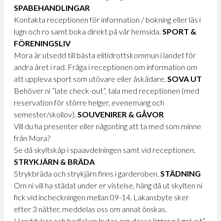
SPABEHANDLINGAR
Kontakta receptionen för information / bokning eller läs i
lugn och ro samt boka direkt på vår hemsida.
SPORT &
FÖRENINGSLIV
Mora är utsedd till bästa elitidrottskommun i landet för
andra året i rad. Fråga i receptionen om information om
att uppleva sport som utövare eller åskådare.
SOVA
UT
Behöver ni ”late check-out”, tala med receptionen (med
reservation för större helger, evenemang och
semester/skollov).
SOUVENIRER & GÅVOR
Vill du ha presenter eller någonting att ta med som minne
från Mora?
Se då skyltskåp i spaavdelningen samt vid receptionen.
STRYKJÄRN & BRÄDA
Strykbräda och strykjärn finns i garderoben.
STÄDNING
Om ni vill ha städat under er vistelse, häng då ut skylten ni
fick vid incheckningen mellan 09-14. Lakansbyte sker
efter 3 nätter, meddelas oss om annat önskas.
Handdukar och badlakan bytes om dessa ligger på golvet”