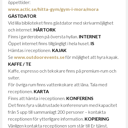
öppettider:
www.actic.se/hitta-gym/gym-i-mora/mora
GÄSTDATOR
Vid lilla biblioteket finns gästdator med skrivarmöjlighet
och internet.
HÅRTORK
Finns i garderoben på översta hyllan.
INTERNET
Öppet internet finns tillgängligt i hela huset.
IS
Hämtas i receptionen.
KAJAK
Se
www.outdoorevents.se
för möjlighet att hyra kayak.
KAFFE / TE
Kaffe, espresso och tekokare finns på premium-rum och
sviter.
För övriga rum finns vattenkokare att låna. Tala med
receptionen.
KARTA
Finns att hämta i receptionen.
KONFERENS
Det finns fyra välutrustade konferensrum med kapacitet
från 5 upp till sammanlagt 200 personer – kontakta
receptionen för ytterligare information.
KOPIERING
Vänligen kontakta receptionen som står till Er tjänst.