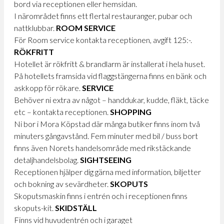
bord via receptionen eller hemsidan.
I närområdet finns ett flertal restauranger, pubar och
nattklubbar.
ROOM SERVICE
För Room service kontakta receptionen, avgift 125:-.
RÖKFRITT
Hotellet är rökfritt & brandlarm är installerat i hela huset.
På hotellets framsida vid flaggstängerna finns en bänk och
askkopp för rökare.
SERVICE
Behöver ni extra av något – handdukar, kudde, fläkt, täcke
etc – kontakta receptionen.
SHOPPING
Ni bor i Mora Köpstad där många butiker finns inom två
minuters gångavstånd. Fem minuter med bil / buss bort
finns även Norets handelsområde med rikstäckande
detaljhandelsbolag.
SIGHTSEEING
Receptionen hjälper dig gärna med information, biljetter
och bokning av sevärdheter.
SKOPUTS
Skoputsmaskin finns i entrén och i receptionen finns
skoputs-kit.
SKIDSTÄLL
Finns vid huvudentrén och i garaget