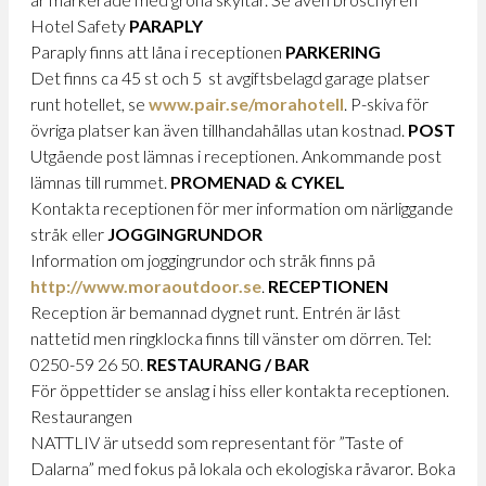
Hotel Safety
PARAPLY
Paraply finns att låna i receptionen
PARKERING
Det finns ca 45 st och 5 st avgiftsbelagd garage platser
runt hotellet, se
www.pair.se/morahotell
. P-skiva för
övriga platser kan även tillhandahållas utan kostnad.
POST
Utgående post lämnas i receptionen. Ankommande post
lämnas till rummet.
PROMENAD
& CYKEL
Kontakta receptionen för mer information om närliggande
stråk eller
JOGGINGRUNDOR
Information om joggingrundor och stråk finns på
http://www.moraoutdoor.se
.
RECEPTIONEN
Reception är bemannad dygnet runt. Entrén är låst
nattetid men ringklocka finns till vänster om dörren. Tel:
0250-59 26 50.
RESTAURANG / BAR
För öppettider se anslag i hiss eller kontakta receptionen.
Restaurangen
NATTLIV är utsedd som representant för ”Taste of
Dalarna” med fokus på lokala och ekologiska råvaror. Boka