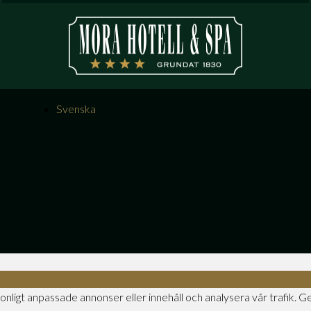
Svenska
onligt anpassade annonser eller innehåll och analysera vår trafik. Ge