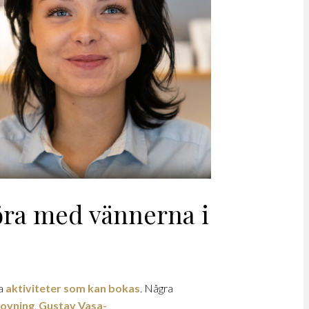
öra med vännerna i
ra
aktiviteter som kan bokas
. Några
rovning
,
Gustav Vasa-