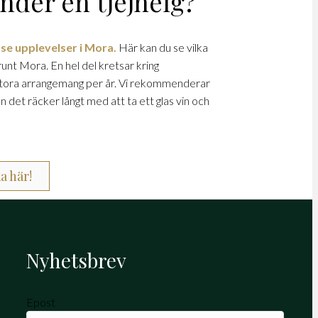
nder en tjejhelg?
 se upplevelser i Mora.
Här kan du se vilka
runt Mora. En hel del kretsar kring
stora arrangemang per år. Vi rekommenderar
 det räcker långt med att ta ett glas vin och
a här!
Nyhetsbrev
Epost