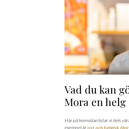
Vad du kan g
Mora en helg
Här på hemsidan listar vi dels vå
exempel är
ost och belgisk ölp