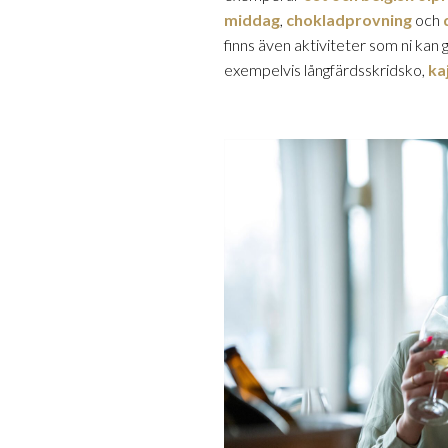
middag
,
chokladprovning
och
finns även aktiviteter som ni kan
exempelvis långfärdsskridsko,
ka