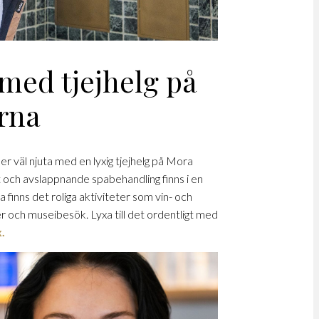
t med tjejhelg på
arna
er väl njuta med en lyxig tjejhelg på Mora
 och avslappnande spabehandling finns i en
inns det roliga aktiviteter som vin- och
er och museibesök. Lyxa till det ordentligt med
.