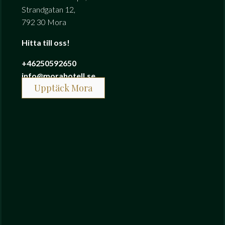
Strandgatan 12,
792 30 Mora
Hitta till oss!
+46250592650
info@morahotell.se
Upptäck Mora