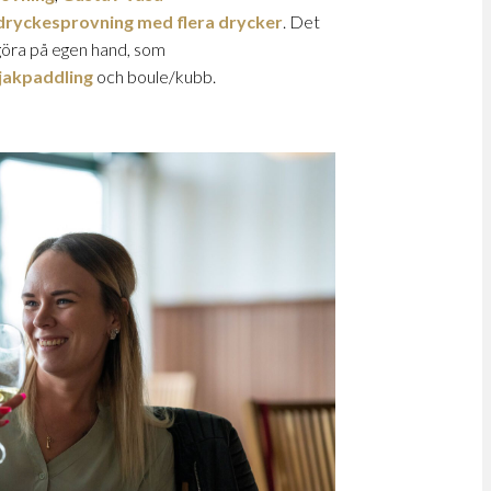
dryckesprovning med flera drycker
. Det
 göra på egen hand, som
jakpaddling
och boule/kubb.