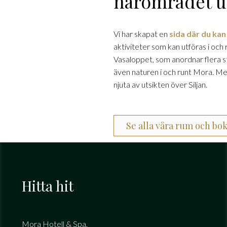
närområdet u
Vi har skapat en
sida där du kan
aktiviteter som kan utföras i och 
Vasaloppet, som anordnar flera 
även naturen i och runt Mora. Men
njuta av utsikten över Siljan.
Se alla våra rum och bok
Hitta hit
Mora Hotell & Spa,