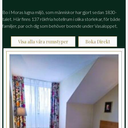
Bo i Moras lugna miljö, som människor har gjort sedan 1830-
talet. Här finns 137 rökfria hotellrum i olika storlekar, för både
familjer, par och dig som behöver boende under Vasaloppet.
Visa alla våra rumstyper
Boka Direkt