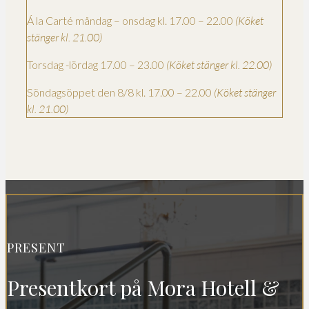
Á la Carté måndag – onsdag kl. 17.00 – 22.00
(Köket
stänger kl. 21.00)
Torsdag -lördag 17.00 – 23.00
(Köket stänger kl. 22.00)
Söndagsöppet den 8/8 kl. 17.00 – 22.00
(Köket stänger
kl. 21.00)
PRESENT
Presentkort på Mora Hotell &