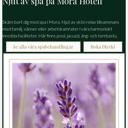
Njut av spa på Mora Hotell
Skäm bort dig med spa i Mora. Njut av skön relax tillsammans
med familj, vänner eller arbetskamrater i våra harmoniskt
inredda faciliteter. Här finns pool, jacuzzi, ång- och torrbastu.
Se alla våra spabehandlingar
Boka Direkt