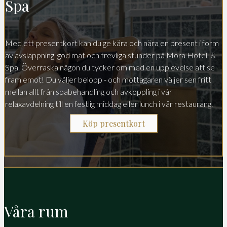
Spa
Med ett presentkort kan du ge kära och nära en present i form
av avslappning, god mat och trevliga stunder på Mora Hotell &
Spa. Överraska någon du tycker om med en upplevelse att se
fram emot! Du väljer belopp - och mottagaren väljer sen fritt
mellan allt från spabehandling och avkoppling i vår
relaxavdelning till en festlig middag eller lunch i vår restaurang.
Köp presentkort
Våra rum