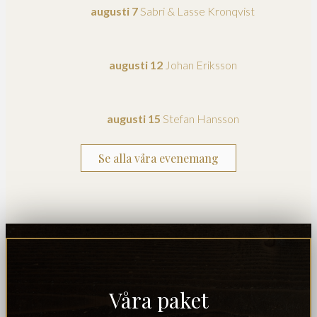
augusti 7
Sabri & Lasse Kronqvist
augusti 12
Johan Eriksson
augusti 15
Stefan Hansson
Se alla våra evenemang
Våra paket