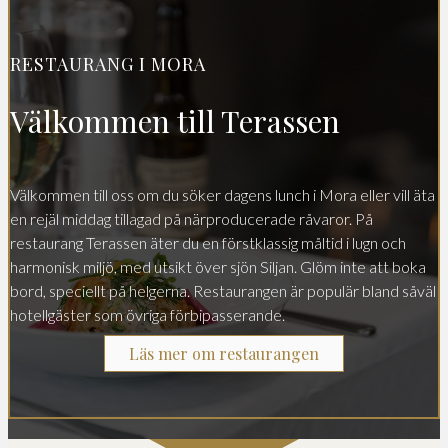
RESTAURANG I MORA
Välkommen till Terassen
Välkommen till oss om du söker dagens lunch i Mora eller vill äta
en rejäl middag tillagad på närproducerade råvaror. På
restaurang Terassen äter du en förstklassig måltid i lugn och
harmonisk miljö, med utsikt över sjön Siljan. Glöm inte att boka
bord, speciellt på helgerna. Restaurangen är populär bland såväl
hotellgäster som övriga förbipasserande.
Läs mer om restaurangen