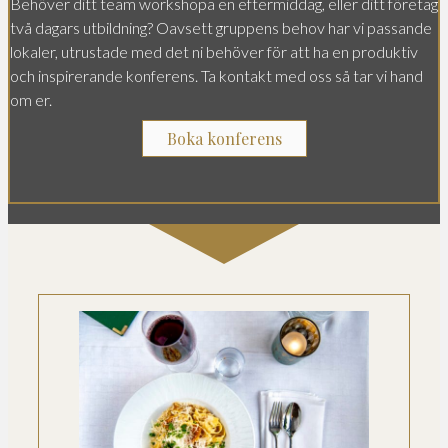
Behöver ditt team workshopa en eftermiddag, eller ditt företag
två dagars utbildning? Oavsett gruppens behov har vi passande
lokaler, utrustade med det ni behöver för att ha en produktiv
och inspirerande konferens. Ta kontakt med oss så tar vi hand
om er.
Boka konferens