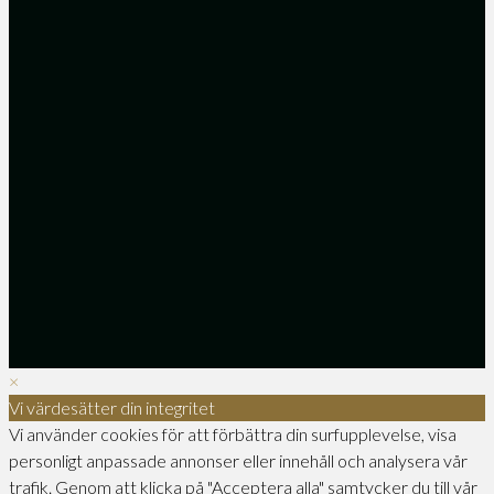
×
Vi värdesätter din integritet
Vi använder cookies för att förbättra din surfupplevelse, visa
personligt anpassade annonser eller innehåll och analysera vår
trafik. Genom att klicka på "Acceptera alla" samtycker du till vår