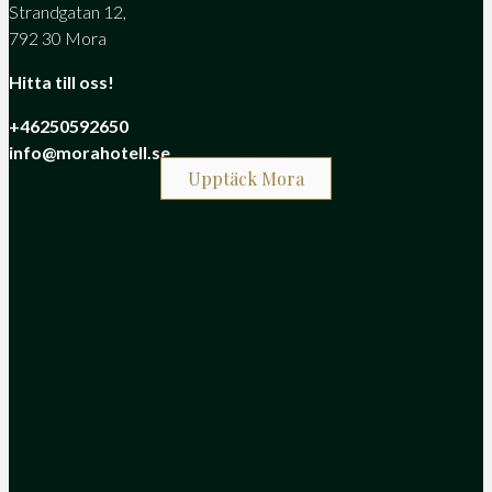
Strandgatan 12,
792 30 Mora
Hitta till oss!
+46250592650
info@morahotell.se
Upptäck Mora