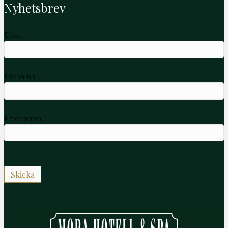
Nyhetsbrev
Epost
Förnamn
Efternamn