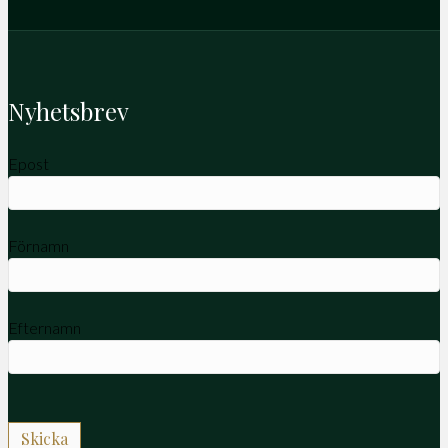
Nyhetsbrev
Epost
Förnamn
Efternamn