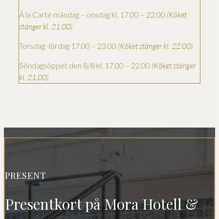
Á la Carté måndag – onsdag kl. 17.00 – 22.00
(Köket
stänger kl. 21.00)
Torsdag -lördag 17.00 – 23.00
(Köket stänger kl. 22.00)
Söndagsöppet den 8/8 kl. 17.00 – 22.00
(Köket stänger
kl. 21.00)
PRESENT
Presentkort på Mora Hotell &