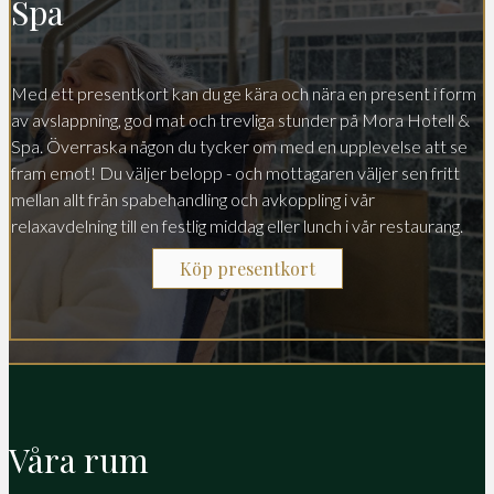
Spa
Med ett presentkort kan du ge kära och nära en present i form
av avslappning, god mat och trevliga stunder på Mora Hotell &
Spa. Överraska någon du tycker om med en upplevelse att se
fram emot! Du väljer belopp - och mottagaren väljer sen fritt
mellan allt från spabehandling och avkoppling i vår
relaxavdelning till en festlig middag eller lunch i vår restaurang.
Köp presentkort
Våra rum