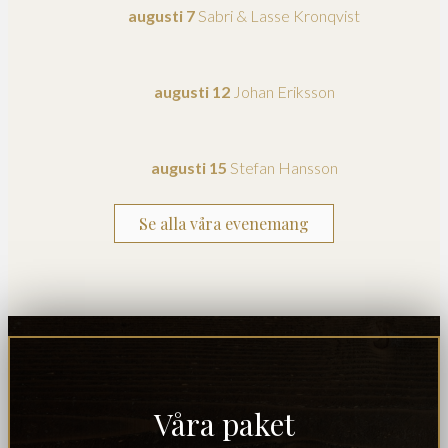
augusti 7
Sabri & Lasse Kronqvist
augusti 12
Johan Eriksson
augusti 15
Stefan Hansson
Se alla våra evenemang
Våra paket