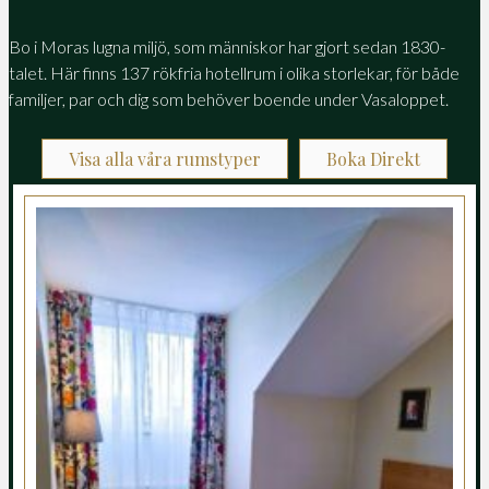
Bo i Moras lugna miljö, som människor har gjort sedan 1830-
talet. Här finns 137 rökfria hotellrum i olika storlekar, för både
familjer, par och dig som behöver boende under Vasaloppet.
Visa alla våra rumstyper
Boka Direkt