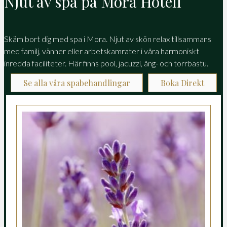
Njut av spa på Mora Hotell
Skäm bort dig med spa i Mora. Njut av skön relax tillsammans
med familj, vänner eller arbetskamrater i våra harmoniskt
inredda faciliteter. Här finns pool, jacuzzi, ång- och torrbastu.
Se alla våra spabehandlingar
Boka Direkt