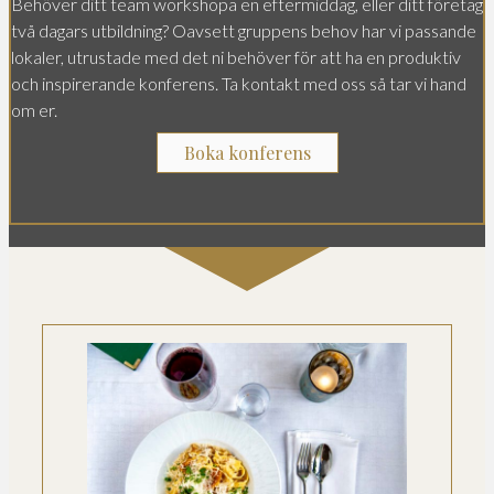
Behöver ditt team workshopa en eftermiddag, eller ditt företag
två dagars utbildning? Oavsett gruppens behov har vi passande
lokaler, utrustade med det ni behöver för att ha en produktiv
och inspirerande konferens. Ta kontakt med oss så tar vi hand
om er.
Boka konferens