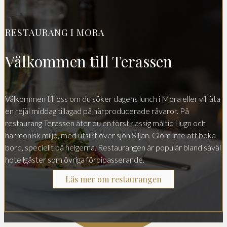
RESTAURANG I MORA
Välkommen till Terassen
Välkommen till oss om du söker dagens lunch i Mora eller vill äta
en rejäl middag tillagad på närproducerade råvaror. På
restaurang Terassen äter du en förstklassig måltid i lugn och
harmonisk miljö, med utsikt över sjön Siljan. Glöm inte att boka
bord, speciellt på helgerna. Restaurangen är populär bland såväl
hotellgäster som övriga förbipasserande.
Läs mer om restaurangen